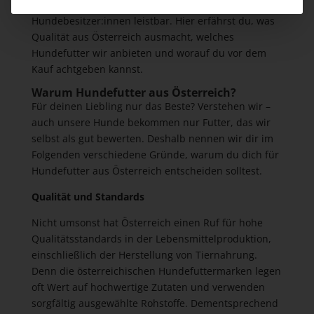
nachhaltig. Darüber hinaus sind unsere Preise für
Hundebesitzer:innen leistbar. Hier erfährst du, was
Qualität aus Österreich ausmacht, welches
Hundefutter wir anbieten und worauf du vor dem
Kauf achtgeben kannst.
Warum Hundefutter aus Österreich?
Für deinen Liebling nur das Beste? Verstehen wir –
auch unsere Hunde bekommen nur Futter, das wir
selbst als gut bewerten. Deshalb nennen wir dir im
Folgenden verschiedene Gründe, warum du dich für
Hundefutter aus Österreich entscheiden solltest.
Qualität und Standards
Nicht umsonst hat Österreich einen Ruf für hohe
Qualitätsstandards in der Lebensmittelproduktion,
einschließlich der Herstellung von Tiernahrung.
Denn die österreichischen Hundefuttermarken legen
oft Wert auf hochwertige Zutaten und verwenden
sorgfältig ausgewählte Rohstoffe. Dementsprechend