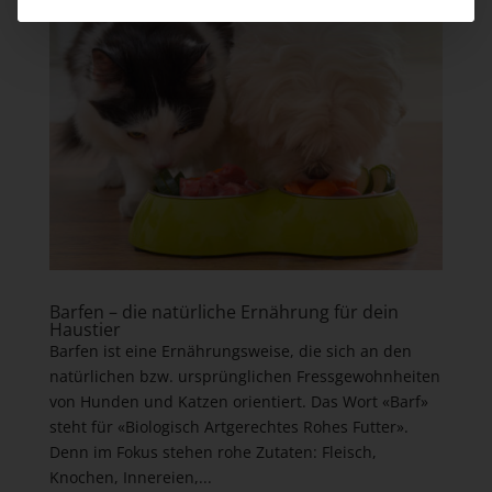
Barfen – die natürliche Ernährung für dein
Haustier
Barfen ist eine Ernährungsweise, die sich an den
natürlichen bzw. ursprünglichen Fressgewohnheiten
von Hunden und Katzen orientiert. Das Wort «Barf»
steht für «Biologisch Artgerechtes Rohes Futter».
Denn im Fokus stehen rohe Zutaten: Fleisch,
Knochen, Innereien,...