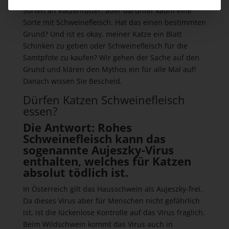
Sorten an Katzenfutter, aber darunter kaum eine
Sorte mit Schweinefleisch. Hat das einen bestimmten
Grund? Und ist es okay, meiner Katze ein Blatt
Schinken zu geben oder Schweinefleisch für die
Samtpfote zu kaufen? Wir gehen der Sache auf den
Grund und klären den Mythos ein für alle Mal auf!
Danach wissen Sie Bescheid.
Dürfen Katzen Schweinefleisch
essen?
Die Antwort: Rohes
Schweinefleisch kann das
sogenannte Aujeszky-Virus
enthalten, welches für Katzen
absolut tödlich ist.
In Österreich gilt das Hausschwein als Aujeszky-frei.
Da dieses Virus aber für Menschen nicht gefährlich
ist, ist die lückenlose Kontrolle auf das Virus fraglich.
Beim Wildschwein kommt das Virus auch in